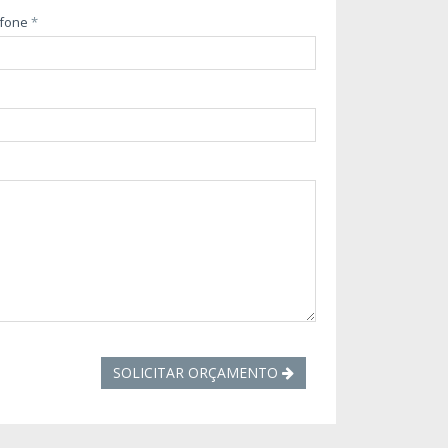
efone
*
SOLICITAR ORÇAMENTO