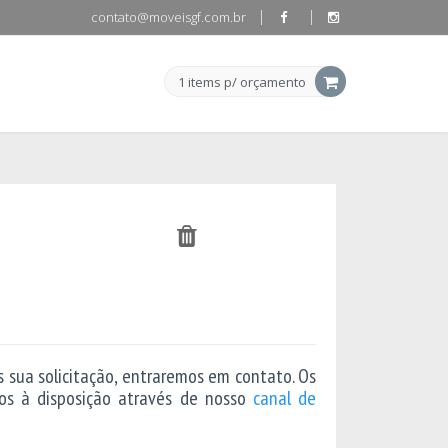
contato@moveisgf.com.br
1 items p/ orçamento
s sua solicitação, entraremos em contato. Os
os à disposição através de nosso
canal de