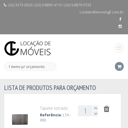
(32) 3373-0320 / (32) 9.8893-4113 / (32) 9.8879-9733
contato@moveisgf.com.br
1 items p/ orçamento
LISTA DE PRODUTOS PARA ORÇAMENTO
Tapete listrado
Referência:
LTA -
003